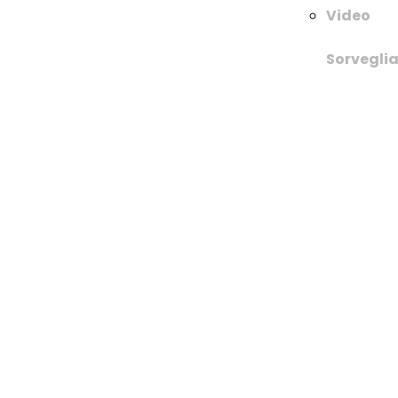
Video
Sorvegli